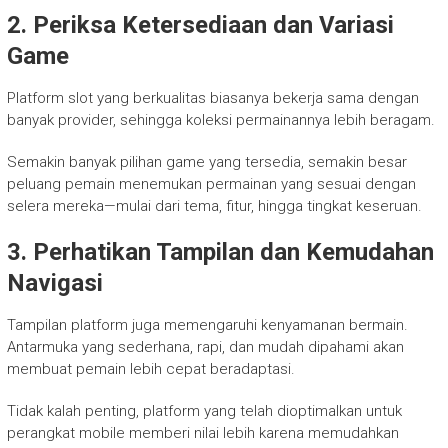
2. Periksa Ketersediaan dan Variasi
Game
Platform slot yang berkualitas biasanya bekerja sama dengan
banyak provider, sehingga koleksi permainannya lebih beragam.
Semakin banyak pilihan game yang tersedia, semakin besar
peluang pemain menemukan permainan yang sesuai dengan
selera mereka—mulai dari tema, fitur, hingga tingkat keseruan.
3. Perhatikan Tampilan dan Kemudahan
Navigasi
Tampilan platform juga memengaruhi kenyamanan bermain.
Antarmuka yang sederhana, rapi, dan mudah dipahami akan
membuat pemain lebih cepat beradaptasi.
Tidak kalah penting, platform yang telah dioptimalkan untuk
perangkat mobile memberi nilai lebih karena memudahkan