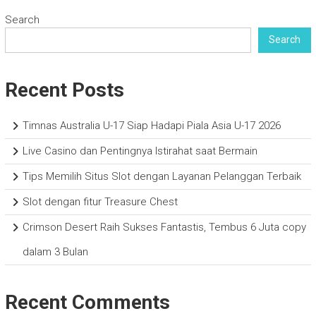
Search
Search
Recent Posts
Timnas Australia U-17 Siap Hadapi Piala Asia U-17 2026
Live Casino dan Pentingnya Istirahat saat Bermain
Tips Memilih Situs Slot dengan Layanan Pelanggan Terbaik
Slot dengan fitur Treasure Chest
Crimson Desert Raih Sukses Fantastis, Tembus 6 Juta copy
dalam 3 Bulan
Recent Comments