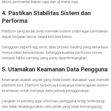
akses permainan kapan saja dan di mana saja.
4. Pastikan Stabilitas Sistem dan
Performa
Platform yang andal perlu memiliki sistem stabil agar permainan
dapat berjalan lancar tanpa kendala teknis.
Gangguan seperti lag, error, atau proses loading yang lama bisa
menurunkan kenyamanan, sehingga kualitas performa server
menjadi faktor penting yang perlu dipertimbangkan.
5. Utamakan Keamanan Data Pengguna
Keamanan adalah aspek yang tidak boleh diabaikan saat memilih
platform slot. Platform terpercaya biasanya menerapkan sistem
keamanan untuk menjaga data pribadi penggunanya.
Langkah ini penting agar informasi pengguna tetap terlindungi
dan tidak disalahgunakan oleh pihak yang tidak bertanggung