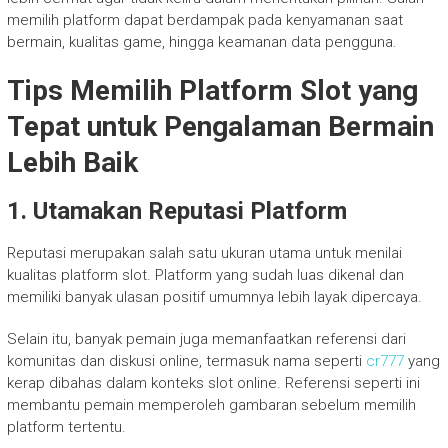
memilih platform dapat berdampak pada kenyamanan saat
bermain, kualitas game, hingga keamanan data pengguna.
Tips Memilih Platform Slot yang
Tepat untuk Pengalaman Bermain
Lebih Baik
1. Utamakan Reputasi Platform
Reputasi merupakan salah satu ukuran utama untuk menilai
kualitas platform slot. Platform yang sudah luas dikenal dan
memiliki banyak ulasan positif umumnya lebih layak dipercaya.
Selain itu, banyak pemain juga memanfaatkan referensi dari
komunitas dan diskusi online, termasuk nama seperti
cr777
yang
kerap dibahas dalam konteks slot online. Referensi seperti ini
membantu pemain memperoleh gambaran sebelum memilih
platform tertentu.