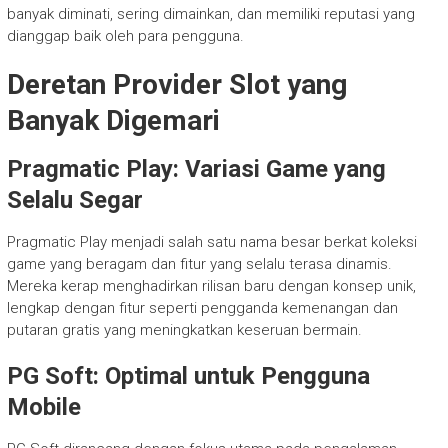
banyak diminati, sering dimainkan, dan memiliki reputasi yang
dianggap baik oleh para pengguna.
Deretan Provider Slot yang
Banyak Digemari
Pragmatic Play: Variasi Game yang
Selalu Segar
Pragmatic Play menjadi salah satu nama besar berkat koleksi
game yang beragam dan fitur yang selalu terasa dinamis.
Mereka kerap menghadirkan rilisan baru dengan konsep unik,
lengkap dengan fitur seperti pengganda kemenangan dan
putaran gratis yang meningkatkan keseruan bermain.
PG Soft: Optimal untuk Pengguna
Mobile