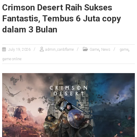
Crimson Desert Raih Sukses
Fantastis, Tembus 6 Juta copy
dalam 3 Bulan
,
,
July 19, 2026
admin_caribflame
Game
News
game
game online