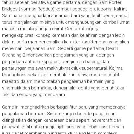
tahun setelah peristiwa game pertama, dengan Sam Porter
Bridges (Norman Reedus) kembali sebagai protagonis. Kali ini,
Sam harus menghadapi ancaman baru yang lebih besar, sambil
terus menjalankan misinya untuk menghubungkan kembali umat
manusia melalui jaringan chiral. Cerita kali ini juga
mengeksplorasi konsep kematian dan kelahiran dengan lebih
dalam, serta memperkenalkan karakter-karakter baru yang akan
menemani perjalanan Sam. Seperti game pertama, Death
Stranding 2 menawarkan pengalaman yang unik dengan
perpaduan antara eksplorasi, pengiriman barang, dan
pertarungan melawan makhluk-makhluk supernatural. Kojima
Productions sekali lagi membuktikan bahwa mereka adalah
maestro dalam menciptakan pengalaman bermain yang
sinematik dan bermakna, dengan alur cerita yang penuh teka-
teki dan emosi yang mendalam.
Game ini menghadirkan berbagai fitur baru yang memperkaya
pengalaman bermain. Sistem kargo dan rute pengiriman
ditingkatkan dengan kendaraan baru seperti hovercraft dan
pesawat kecil untuk menjelajahi area yang lebih luas. Pemain
juga dapat membangun infrastruktur yang lebih kompleks,