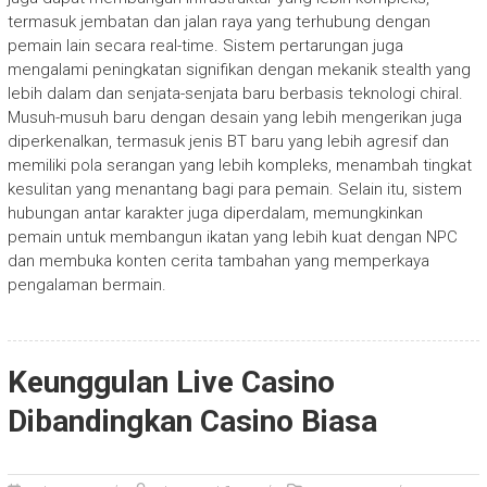
termasuk jembatan dan jalan raya yang terhubung dengan
pemain lain secara real-time. Sistem pertarungan juga
mengalami peningkatan signifikan dengan mekanik stealth yang
lebih dalam dan senjata-senjata baru berbasis teknologi chiral.
Musuh-musuh baru dengan desain yang lebih mengerikan juga
diperkenalkan, termasuk jenis BT baru yang lebih agresif dan
memiliki pola serangan yang lebih kompleks, menambah tingkat
kesulitan yang menantang bagi para pemain. Selain itu, sistem
hubungan antar karakter juga diperdalam, memungkinkan
pemain untuk membangun ikatan yang lebih kuat dengan NPC
dan membuka konten cerita tambahan yang memperkaya
pengalaman bermain.
Keunggulan Live Casino
Dibandingkan Casino Biasa