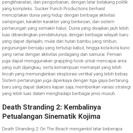
pengkhianatan, dan pengorbanan, dengan latar belakang politik
yang kompleks. Sucker Punch Productions berhasil
menciptakan dunia yang hidup dengan berbagai aktivitas
sampingan, karakter-karakter yang berkesan, dan sistem
pertarungan yang semakin halus. Dunia yang disajikan jauh lebih
luas dibandingkan pendahulunya, dengan berbagai wilayah baru
yang dapat dijelajahi, mulai dari hutan bambu yang rimbun,
pegunungan bersalju yang tertutup kabut, hingga kota-kota kuno
yang ramai dengan aktivitas pedagang dan samurai. Pemain
juga dapat menggunakan grappling hook untuk mencapai area
yang sulit dijangkau, serta kemampuan memanjat yang lebih
lincah yang memungkinkan eksplorasi vertikal yang lebih bebas.
Sistem pertarungan juga diperkaya dengan tiga gaya bertarung
baru yang dapat diakses kapan saja, memberikan variasi strategi
yang lebih luas dalam menghadapi berbagai jenis musuh.
Death Stranding 2: Kembalinya
Petualangan Sinematik Kojima
Death Stranding 2: On The Beach mengambil latar beberapa