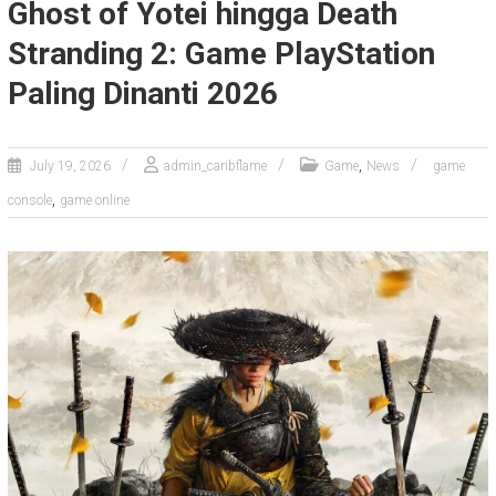
Ghost of Yotei hingga Death
Stranding 2: Game PlayStation
Paling Dinanti 2026
,
July 19, 2026
admin_caribflame
Game
News
game
,
console
game online