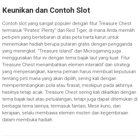
Keunikan dan Contoh Slot
Contoh slot yang sangat populer dengan fitur Treasure Chest
termasuk “Pirates’ Plenty” dari Red Tiger, di mana Anda memilih
peti-peti yang bertebaran di atas peta harta karun untuk
menemukan hadiah berupa putaran gratis dengan pengganda
yang meningkat. “Treasure Island” dari Microgaming juga
menggunakan fitur ini dengan tema bajak laut yang kuat. Fitur
Treasure Chest menambahkan elemen interaktif dan strategi
yang menyenangkan, karena pemain harus membuat keputusan
tentang peti mana yang akan dipilih, sering kali dengan
mempertimbangkan pola atau firasat, meskipun pada akhirnya
hasilnya tetap acak. Treasure Chest sering kali dikaitkan dengan
tema bajak laut atau petualangan, tetapi juga dapat ditemukan di
berbagai tema lainnya, termasuk fantasi, Mesir kuno, dan
kerajaan, selalu membawa elemen misteri dan kegembiraan
dalam membuka hadiah.