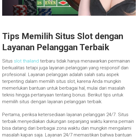
Tips Memilih Situs Slot dengan
Layanan Pelanggan Terbaik
Situs
slot thailand
terbaru tidak hanya menawarkan permainan
berkualitas tetapi juga layanan pelanggan yang responsif dan
profesional. Layanan pelanggan adalah salah satu aspek
terpenting dalam memilih situs slot, karena Anda mungkin
memerlukan bantuan untuk berbagai hal, mulai dari masalah
teknis hingga pertanyaan tentang bonus. Berikut tips untuk
memilih situs dengan layanan pelanggan terbaik.
Pertama, periksa ketersediaan layanan pelanggan 24/7. Situs
terbaik menyediakan dukungan sepanjang waktu karena pemain
bisa datang dari berbagai zona waktu dan mungkin mengalami
masalah kapan saja. Layanan 24/7 memastikan bahwa bantuan