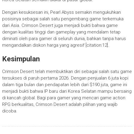
Dengan kesuksesan ini, Pearl Abyss semakin mengukuhkan
posisinya sebagai salah satu pengembang game terkemuka
dari Asia. Crimson Desert juga menjadi bukti bahwa game
dengan kualitas tinggi dan gameplay yang mendalam tetap
diminati oleh para gamer di seluruh dunia, bahkan tanpa harus
mengandalkan diskon harga yang agresif [citation:12].
Kesimpulan
Crimson Desert telah membuktikan diri sebagai salah satu game
tersukses di paruh pertama 2026. Dengan penjualan 6 juta kopi
dalam tiga bulan dan pendapatan lebih dari $190 juta, game ini
menjadi bukti bahwa IP baru dari Korea Selatan mampu bersaing
di kancah global. Bagi para gamer yang mencari game action
RPG berkualitas, Crimson Desert adalah pilihan yang wajib
dicoba.