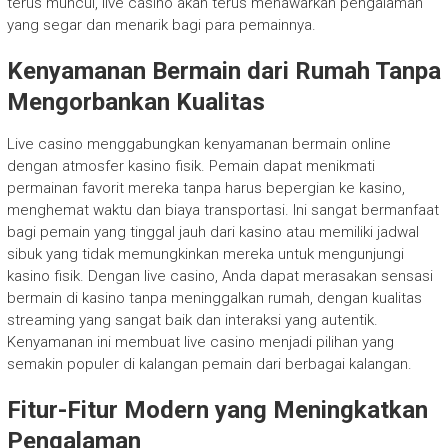
terus muncul, live casino akan terus menawarkan pengalaman
yang segar dan menarik bagi para pemainnya.
Kenyamanan Bermain dari Rumah Tanpa
Mengorbankan Kualitas
Live casino menggabungkan kenyamanan bermain online
dengan atmosfer kasino fisik. Pemain dapat menikmati
permainan favorit mereka tanpa harus bepergian ke kasino,
menghemat waktu dan biaya transportasi. Ini sangat bermanfaat
bagi pemain yang tinggal jauh dari kasino atau memiliki jadwal
sibuk yang tidak memungkinkan mereka untuk mengunjungi
kasino fisik. Dengan live casino, Anda dapat merasakan sensasi
bermain di kasino tanpa meninggalkan rumah, dengan kualitas
streaming yang sangat baik dan interaksi yang autentik.
Kenyamanan ini membuat live casino menjadi pilihan yang
semakin populer di kalangan pemain dari berbagai kalangan.
Fitur-Fitur Modern yang Meningkatkan
Pengalaman