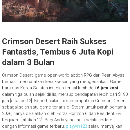
Crimson Desert Raih Sukses
Fantastis, Tembus 6 Juta Kopi
dalam 3 Bulan
Crimson Desert, game open-world action RPG dari Pearl Abyss,
berhasil mencatatkan kesuksesan yang mengesankan. Game
baru dari Korea Selatan ini telah terjual lebih dari
6 juta kopi
dalam tiga bulan sejak dirilis, meraup pendapatan lebih dari $190
juta [citation:12]. Keberhasilan ini menempatkan Crimson Desert
sebagai salah satu game terlaris di Steam untuk paruh pertama
2026, hanya dikalahkan oleh Forza Horizon 6 dan Resident Evil
Requiem [citation:12]. Bagi Anda yang ingin selalu update
dengan informasi game terbaru,
playwin123
selalu menyajikan