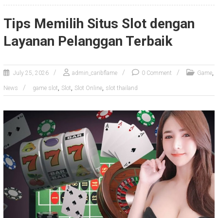
Tips Memilih Situs Slot dengan
Layanan Pelanggan Terbaik
,
July 25, 2026
admin_caribflame
0 Comment
Game
,
,
,
News
game slot
Slot
Slot Online
slot thailand