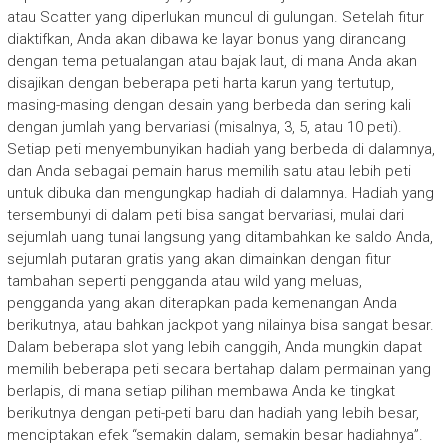
atau Scatter yang diperlukan muncul di gulungan. Setelah fitur
diaktifkan, Anda akan dibawa ke layar bonus yang dirancang
dengan tema petualangan atau bajak laut, di mana Anda akan
disajikan dengan beberapa peti harta karun yang tertutup,
masing-masing dengan desain yang berbeda dan sering kali
dengan jumlah yang bervariasi (misalnya, 3, 5, atau 10 peti).
Setiap peti menyembunyikan hadiah yang berbeda di dalamnya,
dan Anda sebagai pemain harus memilih satu atau lebih peti
untuk dibuka dan mengungkap hadiah di dalamnya. Hadiah yang
tersembunyi di dalam peti bisa sangat bervariasi, mulai dari
sejumlah uang tunai langsung yang ditambahkan ke saldo Anda,
sejumlah putaran gratis yang akan dimainkan dengan fitur
tambahan seperti pengganda atau wild yang meluas,
pengganda yang akan diterapkan pada kemenangan Anda
berikutnya, atau bahkan jackpot yang nilainya bisa sangat besar.
Dalam beberapa slot yang lebih canggih, Anda mungkin dapat
memilih beberapa peti secara bertahap dalam permainan yang
berlapis, di mana setiap pilihan membawa Anda ke tingkat
berikutnya dengan peti-peti baru dan hadiah yang lebih besar,
menciptakan efek “semakin dalam, semakin besar hadiahnya”.