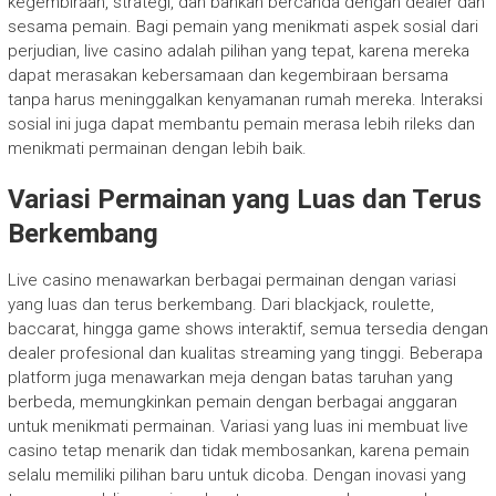
kegembiraan, strategi, dan bahkan bercanda dengan dealer dan
sesama pemain. Bagi pemain yang menikmati aspek sosial dari
perjudian, live casino adalah pilihan yang tepat, karena mereka
dapat merasakan kebersamaan dan kegembiraan bersama
tanpa harus meninggalkan kenyamanan rumah mereka. Interaksi
sosial ini juga dapat membantu pemain merasa lebih rileks dan
menikmati permainan dengan lebih baik.
Variasi Permainan yang Luas dan Terus
Berkembang
Live casino menawarkan berbagai permainan dengan variasi
yang luas dan terus berkembang. Dari blackjack, roulette,
baccarat, hingga game shows interaktif, semua tersedia dengan
dealer profesional dan kualitas streaming yang tinggi. Beberapa
platform juga menawarkan meja dengan batas taruhan yang
berbeda, memungkinkan pemain dengan berbagai anggaran
untuk menikmati permainan. Variasi yang luas ini membuat live
casino tetap menarik dan tidak membosankan, karena pemain
selalu memiliki pilihan baru untuk dicoba. Dengan inovasi yang