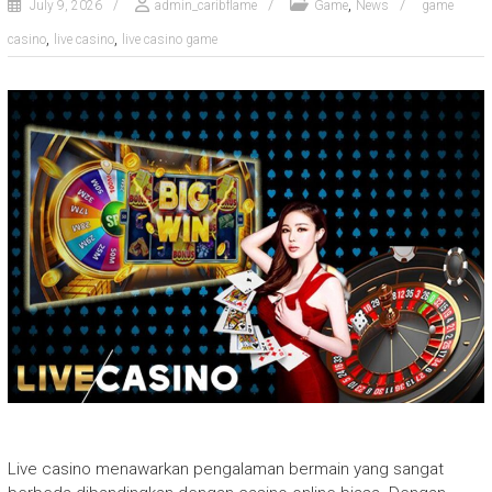
,
July 9, 2026
admin_caribflame
Game
News
game
,
,
casino
live casino
live casino game
Live casino menawarkan pengalaman bermain yang sangat