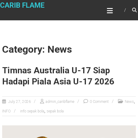
S
CARIB FLAME
k
i
p
t
o
c
Category: News
o
n
t
Timnas Australia U-17 Siap
e
n
Hadapi Piala Asia U-17 2026
t
,
July 27, 2026
admin_caribflame
0 Comment
News
,
INFO
info sepak bola
sepak bola