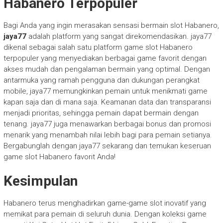
Habanero Terpopuler
Bagi Anda yang ingin merasakan sensasi bermain slot Habanero,
jaya77
adalah platform yang sangat direkomendasikan. jaya77
dikenal sebagai salah satu platform game slot Habanero
terpopuler yang menyediakan berbagai game favorit dengan
akses mudah dan pengalaman bermain yang optimal. Dengan
antarmuka yang ramah pengguna dan dukungan perangkat
mobile, jaya77 memungkinkan pemain untuk menikmati game
kapan saja dan di mana saja. Keamanan data dan transparansi
menjadi prioritas, sehingga pemain dapat bermain dengan
tenang. jaya77 juga menawarkan berbagai bonus dan promosi
menarik yang menambah nilai lebih bagi para pemain setianya.
Bergabunglah dengan jaya77 sekarang dan temukan keseruan
game slot Habanero favorit Anda!
Kesimpulan
Habanero terus menghadirkan game-game slot inovatif yang
memikat para pemain di seluruh dunia. Dengan koleksi game