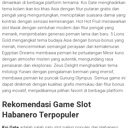
dimainkan di berbagai platform ternama. Koi Gate menghadirkan
tema kolam ikan koi khas Asia dengan fitur putaran gratis dan
pengali yang menguntungkan, menciptakan suasana damai yang
kontras dengan sensasi kemenangan. Hot Hot Fruit menawarkan
slot klasik dengan sentuhan modern dan fitur pengali yang
menarik, menjembatani generasi pemain lama dan baru. 5 Lions
Gold mengangkat tema budaya Asia dengan bonus-bonus yang
meriah, mencerminkan semangat perayaan dan kemakmuran.
Egyptian Dreams membawa pemain ke petualangan Mesir kuno
dengan atmosfer misteri yang autentik, mengundang rasa
penasaran dan eksplorasi. Zeus Delight menghadirkan tema
mitologi Yunani dengan pengalaman bermain yang imersif,
membawa pemain ke puncak Gunung Olympus. Semua game ini
dapat dinikmati dengan kualitas grafis memukau dan fitur bonus
yang inovatif, menjadikannya pilihan favorit di berbagai platform.
Rekomendasi Game Slot
Habanero Terpopuler
Koi Gate
adalah salah satu slot paling populer dari Habanero