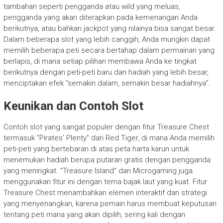
tambahan seperti pengganda atau wild yang meluas,
pengganda yang akan diterapkan pada kemenangan Anda
berikutnya, atau bahkan jackpot yang nilainya bisa sangat besar.
Dalam beberapa slot yang lebih canggih, Anda mungkin dapat
memilih beberapa peti secara bertahap dalam permainan yang
berlapis, di mana setiap pilihan membawa Anda ke tingkat
berikutnya dengan peti-peti baru dan hadiah yang lebih besar,
menciptakan efek “semakin dalam, semakin besar hadiahnya”.
Keunikan dan Contoh Slot
Contoh slot yang sangat populer dengan fitur Treasure Chest
termasuk “Pirates’ Plenty” dari Red Tiger, di mana Anda memilih
peti-peti yang bertebaran di atas peta harta karun untuk
menemukan hadiah berupa putaran gratis dengan pengganda
yang meningkat. “Treasure Island” dari Microgaming juga
menggunakan fitur ini dengan tema bajak laut yang kuat. Fitur
Treasure Chest menambahkan elemen interaktif dan strategi
yang menyenangkan, karena pemain harus membuat keputusan
tentang peti mana yang akan dipilih, sering kali dengan