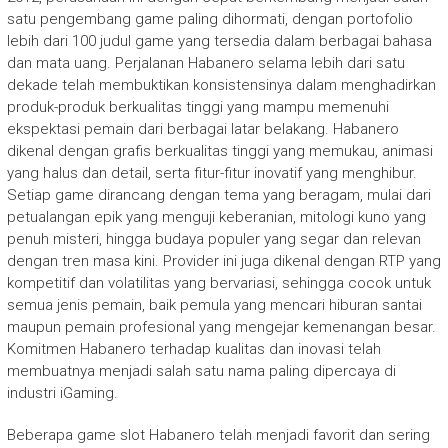
satu pengembang game paling dihormati, dengan portofolio
lebih dari 100 judul game yang tersedia dalam berbagai bahasa
dan mata uang. Perjalanan Habanero selama lebih dari satu
dekade telah membuktikan konsistensinya dalam menghadirkan
produk-produk berkualitas tinggi yang mampu memenuhi
ekspektasi pemain dari berbagai latar belakang. Habanero
dikenal dengan grafis berkualitas tinggi yang memukau, animasi
yang halus dan detail, serta fitur-fitur inovatif yang menghibur.
Setiap game dirancang dengan tema yang beragam, mulai dari
petualangan epik yang menguji keberanian, mitologi kuno yang
penuh misteri, hingga budaya populer yang segar dan relevan
dengan tren masa kini. Provider ini juga dikenal dengan RTP yang
kompetitif dan volatilitas yang bervariasi, sehingga cocok untuk
semua jenis pemain, baik pemula yang mencari hiburan santai
maupun pemain profesional yang mengejar kemenangan besar.
Komitmen Habanero terhadap kualitas dan inovasi telah
membuatnya menjadi salah satu nama paling dipercaya di
industri iGaming.
Beberapa game slot Habanero telah menjadi favorit dan sering