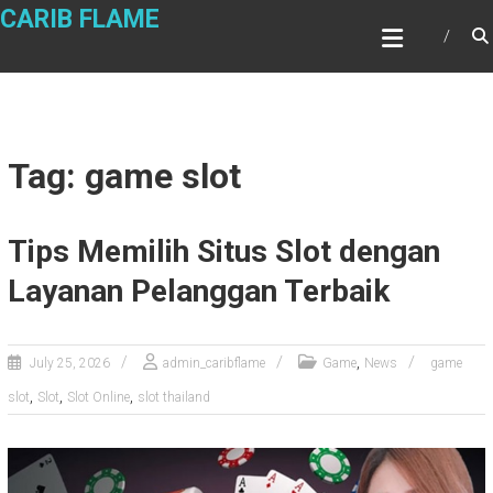
S
CARIB FLAME
k
i
p
t
o
c
Tag: game slot
o
n
t
Tips Memilih Situs Slot dengan
e
n
Layanan Pelanggan Terbaik
t
,
July 25, 2026
admin_caribflame
Game
News
game
,
,
,
slot
Slot
Slot Online
slot thailand