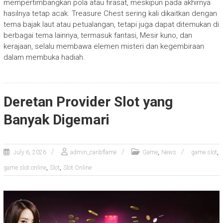
mempertimbangkan pola atau firasat, meskipun pada akhirnya
hasilnya tetap acak. Treasure Chest sering kali dikaitkan dengan
tema bajak laut atau petualangan, tetapi juga dapat ditemukan di
berbagai tema lainnya, termasuk fantasi, Mesir kuno, dan
kerajaan, selalu membawa elemen misteri dan kegembiraan
dalam membuka hadiah.
Deretan Provider Slot yang
Banyak Digemari
,
,
July 6, 2026
admin_caribflame
Game
News
game slot
,
,
game slot online
Slot
Slot Online