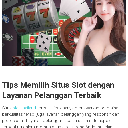
Tips Memilih Situs Slot dengan
Layanan Pelanggan Terbaik
Situs
slot thailand
terbaru tidak hanya menawarkan permainan
berkualitas tetapi juga layanan pelanggan yang responsif dan
profesional. Layanan pelanggan adalah salah satu aspek
terpenting dalam memilih situs slot, karena Anda mungkin