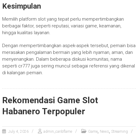
Kesimpulan
Memilih platform slot yang tepat perlu mempertimbangkan
berbagai faktor, seperti reputasi, variasi game, keamanan,
hingga kualitas layanan.
Dengan mempertimbangkan aspek-aspek tersebut, pemain bisa
merasakan pengalaman bermain yang lebih nyaman, aman, dan
menyenangkan. Dalam beberapa diskusi komunitas, nama
seperti cr777 juga sering muncul sebagai referensi yang dikenal
di kalangan pemain.
Rekomendasi Game Slot
Habanero Terpopuler
,
,
July 4, 2026
admin_caribflame
Game
News
Streaming