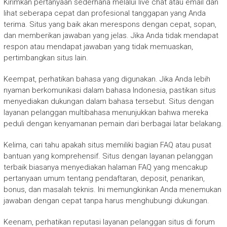
Kirimkan pertanyaan sederhana melalui live chat atau email dan
lihat seberapa cepat dan profesional tanggapan yang Anda
terima. Situs yang baik akan merespons dengan cepat, sopan,
dan memberikan jawaban yang jelas. Jika Anda tidak mendapat
respon atau mendapat jawaban yang tidak memuaskan,
pertimbangkan situs lain.
Keempat, perhatikan bahasa yang digunakan. Jika Anda lebih
nyaman berkomunikasi dalam bahasa Indonesia, pastikan situs
menyediakan dukungan dalam bahasa tersebut. Situs dengan
layanan pelanggan multibahasa menunjukkan bahwa mereka
peduli dengan kenyamanan pemain dari berbagai latar belakang.
Kelima, cari tahu apakah situs memiliki bagian FAQ atau pusat
bantuan yang komprehensif. Situs dengan layanan pelanggan
terbaik biasanya menyediakan halaman FAQ yang mencakup
pertanyaan umum tentang pendaftaran, deposit, penarikan,
bonus, dan masalah teknis. Ini memungkinkan Anda menemukan
jawaban dengan cepat tanpa harus menghubungi dukungan.
Keenam, perhatikan reputasi layanan pelanggan situs di forum