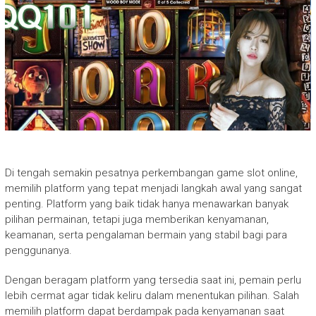
Di tengah semakin pesatnya perkembangan game slot online,
memilih platform yang tepat menjadi langkah awal yang sangat
penting. Platform yang baik tidak hanya menawarkan banyak
pilihan permainan, tetapi juga memberikan kenyamanan,
keamanan, serta pengalaman bermain yang stabil bagi para
penggunanya.
Dengan beragam platform yang tersedia saat ini, pemain perlu
lebih cermat agar tidak keliru dalam menentukan pilihan. Salah
memilih platform dapat berdampak pada kenyamanan saat