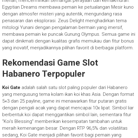
meriah, mencerminkan semangat perayaan dan kemakmuran.
Egyptian Dreams membawa pemain ke petualangan Mesir kuno
dengan atmosfer misteri yang autentik, mengundang rasa
penasaran dan eksplorasi. Zeus Delight menghadirkan tema
mitologi Yunani dengan pengalaman bermain yang imersif,
membawa pemain ke puncak Gunung Olympus. Semua game ini
dapat dinikmati dengan kualitas grafis memukau dan fitur bonus
yang inovatif, menjadikannya pilihan favorit di berbagai platform.
Rekomendasi Game Slot
Habanero Terpopuler
Koi Gate
adalah salah satu slot paling populer dari Habanero
yang mengusung tema kolam ikan koi khas Asia. Dengan format
5×3 dan 25 payline, game ini menawarkan fitur putaran gratis
dengan pengali acak yang dapat mencapai 10x lipat. Simbol liar
berbentuk koi dapat menggantikan simbol lain, sementara fitur
“Koi’s Blessing” memberikan kesempatan tambahan untuk
meraih kemenangan besar. Dengan RTP 96,5% dan volatilitas
sedang, Koi Gate menjadi pilihan favorit bagi pemain yang