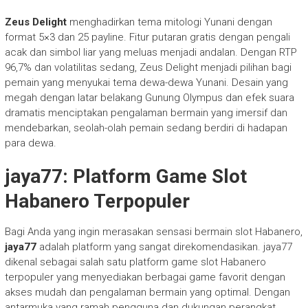
Zeus Delight
menghadirkan tema mitologi Yunani dengan
format 5×3 dan 25 payline. Fitur putaran gratis dengan pengali
acak dan simbol liar yang meluas menjadi andalan. Dengan RTP
96,7% dan volatilitas sedang, Zeus Delight menjadi pilihan bagi
pemain yang menyukai tema dewa-dewa Yunani. Desain yang
megah dengan latar belakang Gunung Olympus dan efek suara
dramatis menciptakan pengalaman bermain yang imersif dan
mendebarkan, seolah-olah pemain sedang berdiri di hadapan
para dewa.
jaya77: Platform Game Slot
Habanero Terpopuler
Bagi Anda yang ingin merasakan sensasi bermain slot Habanero,
jaya77
adalah platform yang sangat direkomendasikan. jaya77
dikenal sebagai salah satu platform game slot Habanero
terpopuler yang menyediakan berbagai game favorit dengan
akses mudah dan pengalaman bermain yang optimal. Dengan
antarmuka yang ramah pengguna dan dukungan perangkat