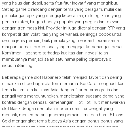
yang halus dan detail, serta fitur-fitur inovatif yang menghibur.
Setiap game dirancang dengan tema yang beragam, mulai dari
petualangan epik yang menguji keberanian, mitologi kuno yang
penuh misteri, hingga budaya populer yang segar dan relevan
dengan tren masa kini. Provider ini juga dikenal dengan RTP yang
kompetitif dan volatilitas yang bervariasi, sehingga cocok untuk
semua jenis pemain, baik pemula yang mencari hiburan santai
maupun pemain profesional yang mengejar kemenangan besar.
Komitmen Habanero terhadap kualitas dan inovasi telah
membuatnya menjadi salah satu nama paling dipercaya di
industri iGaming.
Beberapa game slot Habanero telah menjadi favorit dan sering
dimainkan di berbagai platform ternama. Koi Gate menghadirkan
tema kolam ikan koi khas Asia dengan fitur putaran gratis dan
pengali yang menguntungkan, menciptakan suasana damai yang
kontras dengan sensasi kemenangan. Hot Hot Fruit menawarkan
slot klasik dengan sentuhan modern dan fitur pengali yang
menarik, menjembatani generasi pemain lama dan baru. 5 Lions
Gold mengangkat tema budaya Asia dengan bonus-bonus yang