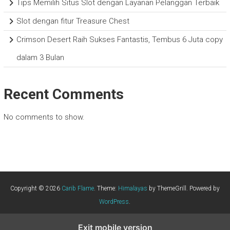
Tips Memilih Situs Slot dengan Layanan Pelanggan Terbaik
Slot dengan fitur Treasure Chest
Crimson Desert Raih Sukses Fantastis, Tembus 6 Juta copy
dalam 3 Bulan
Recent Comments
No comments to show.
Copyright © 2026
Carib Flame
. Theme:
Himalayas
by ThemeGrill. Powered by
WordPress
.
Exit mobile version