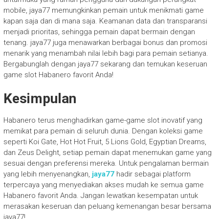
mobile, jaya77 memungkinkan pemain untuk menikmati game
kapan saja dan di mana saja. Keamanan data dan transparansi
menjadi prioritas, sehingga pemain dapat bermain dengan
tenang. jaya77 juga menawarkan berbagai bonus dan promosi
menarik yang menambah nilai lebih bagi para pemain setianya.
Bergabunglah dengan jaya77 sekarang dan temukan keseruan
game slot Habanero favorit Anda!
Kesimpulan
Habanero terus menghadirkan game-game slot inovatif yang
memikat para pemain di seluruh dunia. Dengan koleksi game
seperti Koi Gate, Hot Hot Fruit, 5 Lions Gold, Egyptian Dreams,
dan Zeus Delight, setiap pemain dapat menemukan game yang
sesuai dengan preferensi mereka. Untuk pengalaman bermain
yang lebih menyenangkan,
jaya77
hadir sebagai platform
terpercaya yang menyediakan akses mudah ke semua game
Habanero favorit Anda. Jangan lewatkan kesempatan untuk
merasakan keseruan dan peluang kemenangan besar bersama
jaya77!