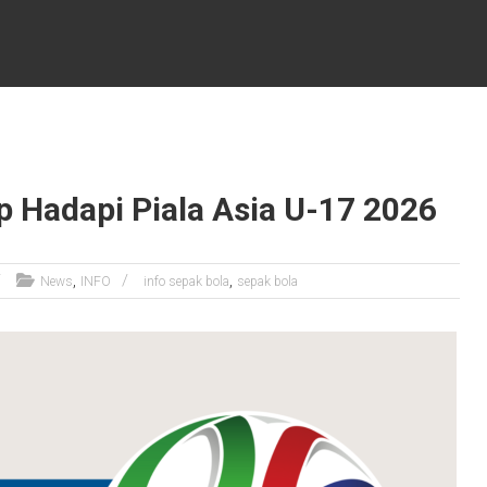
p Hadapi Piala Asia U-17 2026
,
,
News
INFO
info sepak bola
sepak bola