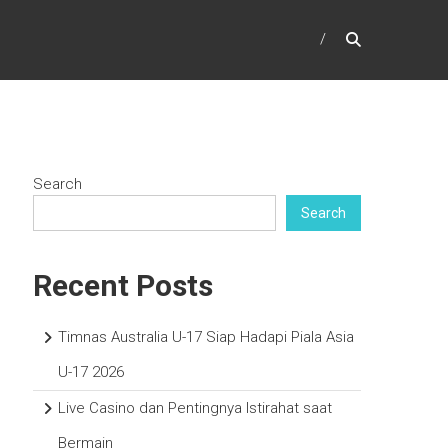
Search
Search
Recent Posts
Timnas Australia U-17 Siap Hadapi Piala Asia
U-17 2026
Live Casino dan Pentingnya Istirahat saat
Bermain