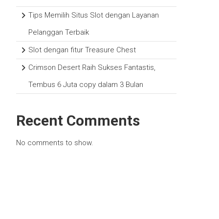
Tips Memilih Situs Slot dengan Layanan
Pelanggan Terbaik
Slot dengan fitur Treasure Chest
Crimson Desert Raih Sukses Fantastis,
Tembus 6 Juta copy dalam 3 Bulan
Recent Comments
No comments to show.