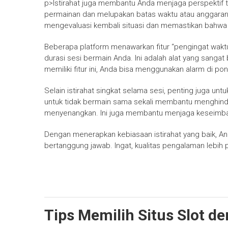
p>Istirahat juga membantu Anda menjaga perspektif t
permainan dan melupakan batas waktu atau anggaran
mengevaluasi kembali situasi dan memastikan bahwa 
Beberapa platform menawarkan fitur “pengingat wakt
durasi sesi bermain Anda. Ini adalah alat yang sangat 
memiliki fitur ini, Anda bisa menggunakan alarm di po
Selain istirahat singkat selama sesi, penting juga unt
untuk tidak bermain sama sekali membantu menghind
menyenangkan. Ini juga membantu menjaga keseimbang
Dengan menerapkan kebiasaan istirahat yang baik, An
bertanggung jawab. Ingat, kualitas pengalaman lebih 
Tips Memilih Situs Slot 