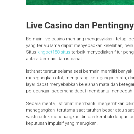
Live Casino dan Pentingny
Bermain live casino memang mengasyikkan, tetapi pen
yang terlalu lama dapat menyebabkan kelelahan, pen
Situs
kingbet188 situs
terbaik menyediakan fitur pe
antara bermain dan istirahat.
Istirahat teratur selama sesi bermain memiliki banyak
meregangkan otot, mengurangi ketegangan mata, dan 
layar dapat menyebabkan kelelahan mata dan keteganga
peregangan sederhana dapat membantu mencegah ma
Secara mental, istirahat membantu menjernihkan piki
menegangkan, terutama saat taruhan besar atau saa
waktu untuk menenangkan diri dan kembali dengan pers
keputusan impulsif yang merugikan.