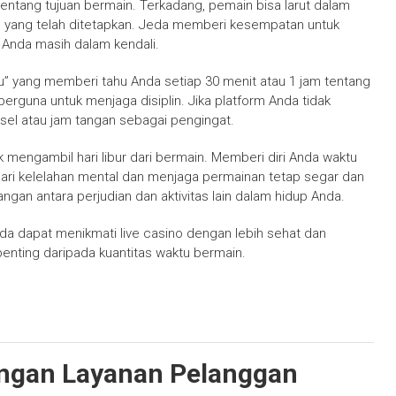
entang tujuan bermain. Terkadang, pemain bisa larut dalam
 yang telah ditetapkan. Jeda memberi kesempatan untuk
Anda masih dalam kendali.
u” yang memberi tahu Anda setiap 30 menit atau 1 jam tentang
berguna untuk menjaga disiplin. Jika platform Anda tidak
nsel atau jam tangan sebagai pengingat.
uk mengambil hari libur dari bermain. Memberi diri Anda waktu
ari kelelahan mental dan menjaga permainan tetap segar dan
an antara perjudian dan aktivitas lain dalam hidup Anda.
da dapat menikmati live casino dengan lebih sehat dan
penting daripada kuantitas waktu bermain.
dengan Layanan Pelanggan