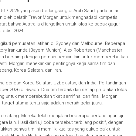
 U-17 2026 yang akan berlangsung di Arab Saudi pada bulan
n oleh pelatih Trevor Morgan untuk menghadapi kompetisi
at bahwa Australia ditargetkan untuk lolos ke babak gugur
 edisi 2024.
gikuti pemusatan latihan di Sydney dan Melbourne. Beberapa
ory Irankunda (Bayern Munich), Alex Robertson (Manchester
akan bersaing dengan pemain-pemain lain untuk memperebutkan
nanti. Morgan menekankan pentingnya kerja sama tim dan
epang, Korea Selatan, dan Iran.
a dengan Korea Selatan, Uzbekistan, dan India. Pertandingan
er 2026 di Riyadh. Dua tim terbaik dari setiap grup akan lolos
ng untuk memperebutkan tiket semifinal dan final. Morgan
 target utama tentu saja adalah meraih gelar juara.
kup matang. Mereka telah menjalani beberapa pertandingan uji
ra lain. Hasil dari uji coba tersebut terbilang positif, dengan
an bahwa tim ini memiliki kualitas yang cukup baik untuk
elatihan taktik dan fisik yang intensif untuk mempersiapkan