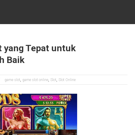
t yang Tepat untuk
h Baik
,
,
,
game slot
game slot online
Slot
Slot Online