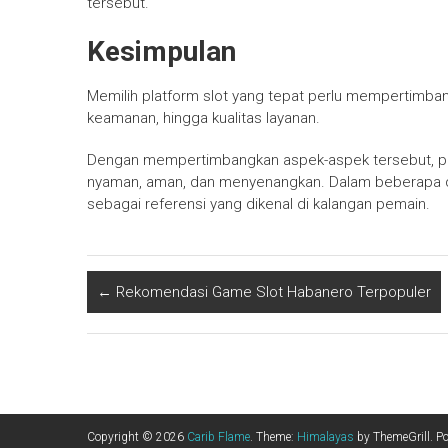
tersebut.
Kesimpulan
Memilih platform slot yang tepat perlu mempertimbang
keamanan, hingga kualitas layanan.
Dengan mempertimbangkan aspek-aspek tersebut, pe
nyaman, aman, dan menyenangkan. Dalam beberapa di
sebagai referensi yang dikenal di kalangan pemain.
←
Rekomendasi Game Slot Habanero Terpopuler
Copyright © 2026
Carib Flame
. Theme:
Himalayas
by ThemeGrill. P