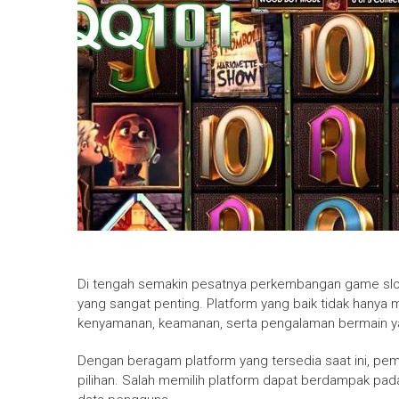
Di tengah semakin pesatnya perkembangan game slot 
yang sangat penting. Platform yang baik tidak hanya
kenyamanan, keamanan, serta pengalaman bermain ya
Dengan beragam platform yang tersedia saat ini, pem
pilihan. Salah memilih platform dapat berdampak pa