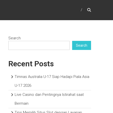
Search
Search
Recent Posts
Timnas Australia U-17 Siap Hadapi Piala Asia
U-17 2026
Live Casino dan Pentingnya Istirahat saat
Bermain
Tips Memilih Situs Slot dengan Layanan