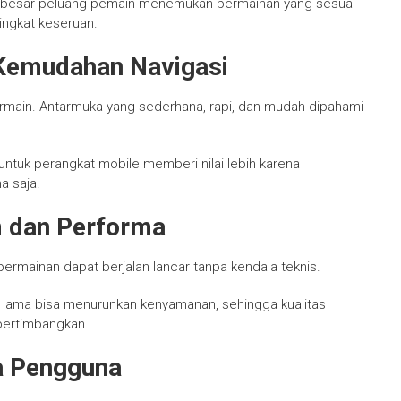
n besar peluang pemain menemukan permainan yang sesuai
tingkat keseruan.
 Kemudahan Navigasi
main. Antarmuka yang sederhana, rapi, dan mudah dipahami
 untuk perangkat mobile memberi nilai lebih karena
a saja.
em dan Performa
 permainan dapat berjalan lancar tanpa kendala teknis.
ng lama bisa menurunkan kenyamanan, sehingga kualitas
ipertimbangkan.
a Pengguna