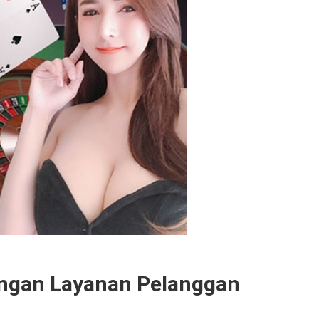
dengan Layanan Pelanggan