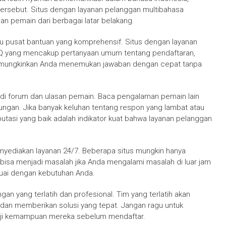
ersebut. Situs dengan layanan pelanggan multibahasa
 pemain dari berbagai latar belakang.
tau pusat bantuan yang komprehensif. Situs dengan layanan
AQ yang mencakup pertanyaan umum tentang pendaftaran,
i memungkinkan Anda menemukan jawaban dengan cepat tanpa
 di forum dan ulasan pemain. Baca pengalaman pemain lain
ungan. Jika banyak keluhan tentang respon yang lambat atau
putasi yang baik adalah indikator kuat bahwa layanan pelanggan
 menyediakan layanan 24/7. Beberapa situs mungkin hanya
bisa menjadi masalah jika Anda mengalami masalah di luar jam
esuai dengan kebutuhan Anda.
gan yang terlatih dan profesional. Tim yang terlatih akan
an memberikan solusi yang tepat. Jangan ragu untuk
uji kemampuan mereka sebelum mendaftar.