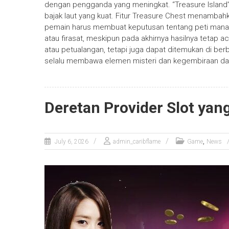
dengan pengganda yang meningkat. “Treasure Island”
bajak laut yang kuat. Fitur Treasure Chest menambah
pemain harus membuat keputusan tentang peti mana y
atau firasat, meskipun pada akhirnya hasilnya tetap ac
atau petualangan, tetapi juga dapat ditemukan di berb
selalu membawa elemen misteri dan kegembiraan d
Deretan Provider Slot yan
,
July 6, 2026
admin_caribflame
Game
News