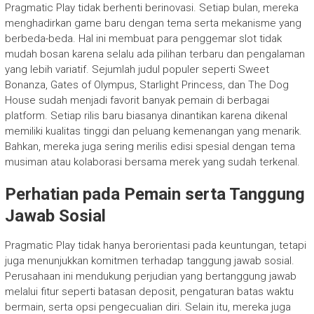
Pragmatic Play tidak berhenti berinovasi. Setiap bulan, mereka
menghadirkan game baru dengan tema serta mekanisme yang
berbeda-beda. Hal ini membuat para penggemar slot tidak
mudah bosan karena selalu ada pilihan terbaru dan pengalaman
yang lebih variatif. Sejumlah judul populer seperti Sweet
Bonanza, Gates of Olympus, Starlight Princess, dan The Dog
House sudah menjadi favorit banyak pemain di berbagai
platform. Setiap rilis baru biasanya dinantikan karena dikenal
memiliki kualitas tinggi dan peluang kemenangan yang menarik.
Bahkan, mereka juga sering merilis edisi spesial dengan tema
musiman atau kolaborasi bersama merek yang sudah terkenal.
Perhatian pada Pemain serta Tanggung
Jawab Sosial
Pragmatic Play tidak hanya berorientasi pada keuntungan, tetapi
juga menunjukkan komitmen terhadap tanggung jawab sosial.
Perusahaan ini mendukung perjudian yang bertanggung jawab
melalui fitur seperti batasan deposit, pengaturan batas waktu
bermain, serta opsi pengecualian diri. Selain itu, mereka juga