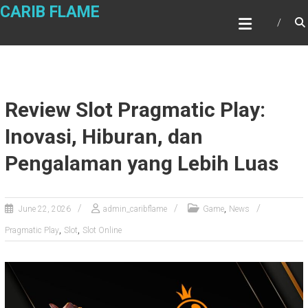
S
CARIB FLAME
k
i
p
t
o
c
Review Slot Pragmatic Play:
o
n
Inovasi, Hiburan, dan
t
Pengalaman yang Lebih Luas
e
n
t
,
June 22, 2026
admin_caribflame
Game
News
,
,
Pragmatic Play
Slot
Slot Online