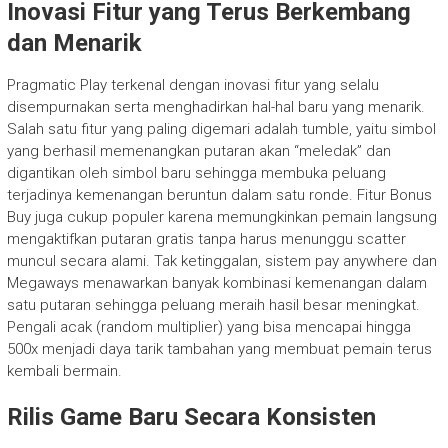
Inovasi Fitur yang Terus Berkembang
dan Menarik
Pragmatic Play terkenal dengan inovasi fitur yang selalu
disempurnakan serta menghadirkan hal-hal baru yang menarik.
Salah satu fitur yang paling digemari adalah tumble, yaitu simbol
yang berhasil memenangkan putaran akan “meledak” dan
digantikan oleh simbol baru sehingga membuka peluang
terjadinya kemenangan beruntun dalam satu ronde. Fitur Bonus
Buy juga cukup populer karena memungkinkan pemain langsung
mengaktifkan putaran gratis tanpa harus menunggu scatter
muncul secara alami. Tak ketinggalan, sistem pay anywhere dan
Megaways menawarkan banyak kombinasi kemenangan dalam
satu putaran sehingga peluang meraih hasil besar meningkat.
Pengali acak (random multiplier) yang bisa mencapai hingga
500x menjadi daya tarik tambahan yang membuat pemain terus
kembali bermain.
Rilis Game Baru Secara Konsisten