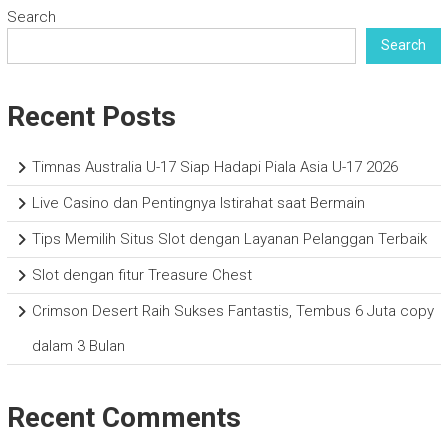
Search
Search
Recent Posts
Timnas Australia U-17 Siap Hadapi Piala Asia U-17 2026
Live Casino dan Pentingnya Istirahat saat Bermain
Tips Memilih Situs Slot dengan Layanan Pelanggan Terbaik
Slot dengan fitur Treasure Chest
Crimson Desert Raih Sukses Fantastis, Tembus 6 Juta copy
dalam 3 Bulan
Recent Comments