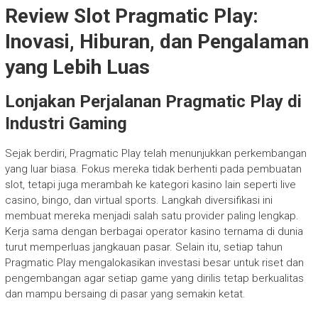
Review Slot Pragmatic Play:
Inovasi, Hiburan, dan Pengalaman
yang Lebih Luas
Lonjakan Perjalanan Pragmatic Play di
Industri Gaming
Sejak berdiri, Pragmatic Play telah menunjukkan perkembangan
yang luar biasa. Fokus mereka tidak berhenti pada pembuatan
slot, tetapi juga merambah ke kategori kasino lain seperti live
casino, bingo, dan virtual sports. Langkah diversifikasi ini
membuat mereka menjadi salah satu provider paling lengkap.
Kerja sama dengan berbagai operator kasino ternama di dunia
turut memperluas jangkauan pasar. Selain itu, setiap tahun
Pragmatic Play mengalokasikan investasi besar untuk riset dan
pengembangan agar setiap game yang dirilis tetap berkualitas
dan mampu bersaing di pasar yang semakin ketat.