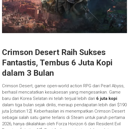
Crimson Desert Raih Sukses
Fantastis, Tembus 6 Juta Kopi
dalam 3 Bulan
Crimson Desert, game open-world action RPG dari Pearl Abyss,
berhasil mencatatkan kesuksesan yang mengesankan. Game
baru dari Korea Selatan ini telah terjual lebih dari
6 juta kopi
dalam tiga bulan sejak dirilis, meraup pendapatan lebih dari $190
juta [citation:12]. Keberhasilan ini menempatkan Crimson Desert
sebagai salah satu game terlaris di Steam untuk paruh pertama
2026, hanya dikalahkan oleh Forza Horizon 6 dan Resident Evil