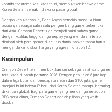
kontributor utama kesuksesan ini, membuktikan bahwa game
Korea Selatan semakin diakui di pasar global.
Dengan kesuksesan ini, Pearl Abyss semakin mengukuhkan
posisinya sebagai salah satu pengembang game terkemuka
dari Asia. Crimson Desert juga menjadi bukti bahwa game
dengan kualitas tinggi dan gameplay yang mendalam tetap
diminati oleh para gamer di seluruh dunia, bahkan tanpa harus
mengandalkan diskon harga yang agresif [citation:12].
Kesimpulan
Crimson Desert telah membuktikan diri sebagai salah satu game
tersukses di paruh pertama 2026. Dengan penjualan 6 juta kopi
dalam tiga bulan dan pendapatan lebih dari $190 juta, game ini
menjadi bukti bahwa IP baru dari Korea Selatan mampu bersaing
di kancah global. Bagi para gamer yang mencari game action
RPG berkualitas, Crimson Desert adalah pilihan yang wajib
dicoba.