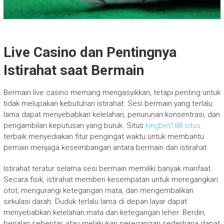
Live Casino dan Pentingnya
Istirahat saat Bermain
Bermain live casino memang mengasyikkan, tetapi penting untuk
tidak melupakan kebutuhan istirahat. Sesi bermain yang terlalu
lama dapat menyebabkan kelelahan, penurunan konsentrasi, dan
pengambilan keputusan yang buruk. Situs
kingbet188 situs
terbaik menyediakan fitur pengingat waktu untuk membantu
pemain menjaga keseimbangan antara bermain dan istirahat.
Istirahat teratur selama sesi bermain memiliki banyak manfaat.
Secara fisik, istirahat memberi kesempatan untuk meregangkan
otot, mengurangi ketegangan mata, dan mengembalikan
sirkulasi darah. Duduk terlalu lama di depan layar dapat
menyebabkan kelelahan mata dan ketegangan leher. Berdiri,
berjalan sebentar, atau melakukan peregangan sederhana dapat