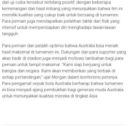
dari uji coba tersebut terbilang positif, dengan beberapa
kemenangan dan hasil imbang yang menunjukkan bahwa tim ini
memiliki kualitas yang cukup baik untuk bersaing di turnamen.
Para pemain juga mendapatkan pelatihan taktik dan fisik yang
intensif untuk mempersiapkan diri menghadapi lawan-lawan
tangguh.
Para pemain dan pelatih optimis bahwa Australia bisa meraih
hasil maksimal di turnamen ini. Dukungan dari para suporter yang
akan hadir di stadion juga menjadi motivasi tambahan bagi para
pemain untuk tampil maksimal. “Kami siap berjuang untuk
bangsa dan negara. Kami akan memberikan yang terbaik di
setiap pertandingan,” ujar Morgan dalam konferensi persnya.
Para pengamat sepak bola Australia berharap bahwa turnamen
ini bisa menjadi ajang pembuktian bagi generasi muda Australia
untuk menunjukkan kualitas mereka di tingkat Asia.