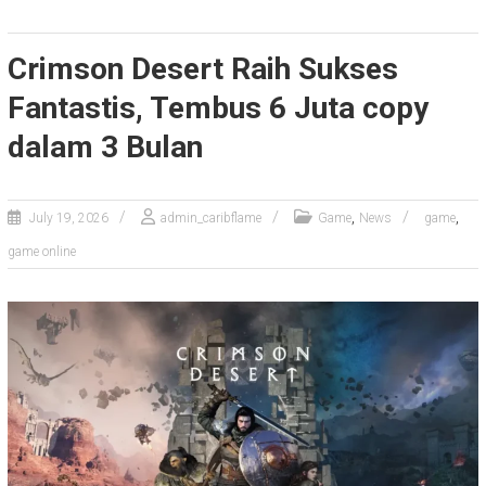
Crimson Desert Raih Sukses
Fantastis, Tembus 6 Juta copy
dalam 3 Bulan
,
,
July 19, 2026
admin_caribflame
Game
News
game
game online