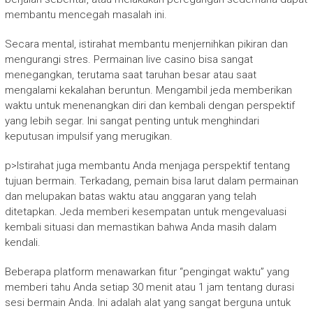
membantu mencegah masalah ini.
Secara mental, istirahat membantu menjernihkan pikiran dan
mengurangi stres. Permainan live casino bisa sangat
menegangkan, terutama saat taruhan besar atau saat
mengalami kekalahan beruntun. Mengambil jeda memberikan
waktu untuk menenangkan diri dan kembali dengan perspektif
yang lebih segar. Ini sangat penting untuk menghindari
keputusan impulsif yang merugikan.
p>Istirahat juga membantu Anda menjaga perspektif tentang
tujuan bermain. Terkadang, pemain bisa larut dalam permainan
dan melupakan batas waktu atau anggaran yang telah
ditetapkan. Jeda memberi kesempatan untuk mengevaluasi
kembali situasi dan memastikan bahwa Anda masih dalam
kendali.
Beberapa platform menawarkan fitur “pengingat waktu” yang
memberi tahu Anda setiap 30 menit atau 1 jam tentang durasi
sesi bermain Anda. Ini adalah alat yang sangat berguna untuk