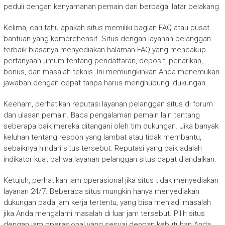
peduli dengan kenyamanan pemain dari berbagai latar belakang.
Kelima, cari tahu apakah situs memiliki bagian FAQ atau pusat
bantuan yang komprehensif. Situs dengan layanan pelanggan
terbaik biasanya menyediakan halaman FAQ yang mencakup
pertanyaan umum tentang pendaftaran, deposit, penarikan,
bonus, dan masalah teknis. Ini memungkinkan Anda menemukan
jawaban dengan cepat tanpa harus menghubungi dukungan.
Keenam, perhatikan reputasi layanan pelanggan situs di forum
dan ulasan pemain. Baca pengalaman pemain lain tentang
seberapa baik mereka ditangani oleh tim dukungan. Jika banyak
keluhan tentang respon yang lambat atau tidak membantu,
sebaiknya hindari situs tersebut. Reputasi yang baik adalah
indikator kuat bahwa layanan pelanggan situs dapat diandalkan.
Ketujuh, perhatikan jam operasional jika situs tidak menyediakan
layanan 24/7. Beberapa situs mungkin hanya menyediakan
dukungan pada jam kerja tertentu, yang bisa menjadi masalah
jika Anda mengalami masalah di luar jam tersebut. Pilih situs
dengan jam operasional yang sesuai dengan kebutuhan Anda.