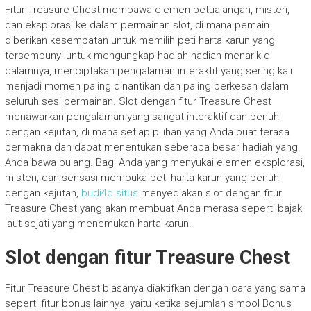
Fitur Treasure Chest membawa elemen petualangan, misteri,
dan eksplorasi ke dalam permainan slot, di mana pemain
diberikan kesempatan untuk memilih peti harta karun yang
tersembunyi untuk mengungkap hadiah-hadiah menarik di
dalamnya, menciptakan pengalaman interaktif yang sering kali
menjadi momen paling dinantikan dan paling berkesan dalam
seluruh sesi permainan. Slot dengan fitur Treasure Chest
menawarkan pengalaman yang sangat interaktif dan penuh
dengan kejutan, di mana setiap pilihan yang Anda buat terasa
bermakna dan dapat menentukan seberapa besar hadiah yang
Anda bawa pulang. Bagi Anda yang menyukai elemen eksplorasi,
misteri, dan sensasi membuka peti harta karun yang penuh
dengan kejutan,
budi4d situs
menyediakan slot dengan fitur
Treasure Chest yang akan membuat Anda merasa seperti bajak
laut sejati yang menemukan harta karun.
Slot dengan fitur Treasure Chest
Fitur Treasure Chest biasanya diaktifkan dengan cara yang sama
seperti fitur bonus lainnya, yaitu ketika sejumlah simbol Bonus