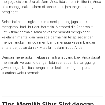
menjaga disiplin. Jika platform Anda tidak memiliki fitur ini, Anda
bisa menggunakan alarm di ponsel atau jam tangan sebagai
pengingat.
Selain istirahat singkat selama sesi, penting juga untuk
mengambil hari libur dari bermain. Memberi diri Anda waktu
untuk tidak bermain sama sekali membantu menghindari
kelelahan mental dan menjaga permainan tetap segar dan
menyenangkan. Ini juga membantu menjaga keseimbangan
antara perjudian dan aktivitas lain dalam hidup Anda.
Dengan menerapkan kebiasaan istirahat yang baik, Anda dapat
menikmati live casino dengan lebih sehat dan bertanggung
jawab. Ingat, kualitas pengalaman lebih penting daripada
kuantitas waktu bermain.
Tips Memilih Situs Slot dengan