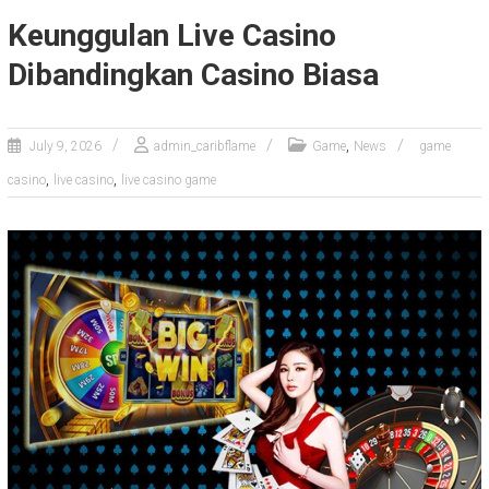
Keunggulan Live Casino
Dibandingkan Casino Biasa
,
July 9, 2026
admin_caribflame
Game
News
game
,
,
casino
live casino
live casino game