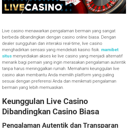
Live casino menawarkan pengalaman bermain yang sangat
berbeda dibandingkan dengan casino online biasa. Dengan
dealer sungguhan dan interaksi real-time, live casino
menghadirkan sensasi yang mendekati kasino fisik.
mamibet
situs
menyediakan akses ke live casino yang menjadi alternatif
menarik bagi pemain yang ingin merasakan pengalaman autentik
tanpa harus meninggalkan rumah. Memahami keunggulan live
casino akan membantu Anda memilih platform yang paling
sesuai dengan preferensi Anda dan menikmati pengalaman
bermain yang lebih memuaskan.
Keunggulan Live Casino
Dibandingkan Casino Biasa
Pengalaman Autentik dan Transparan