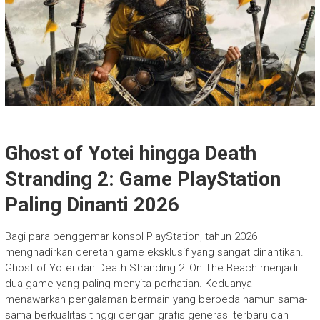
Ghost of Yotei hingga Death
Stranding 2: Game PlayStation
Paling Dinanti 2026
Bagi para penggemar konsol PlayStation, tahun 2026
menghadirkan deretan game eksklusif yang sangat dinantikan.
Ghost of Yotei dan Death Stranding 2: On The Beach menjadi
dua game yang paling menyita perhatian. Keduanya
menawarkan pengalaman bermain yang berbeda namun sama-
sama berkualitas tinggi dengan grafis generasi terbaru dan