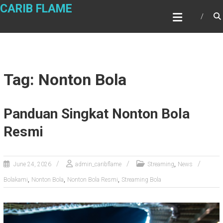
S
CARIB FLAME
k
i
p
t
o
c
Tag: Nonton Bola
o
n
t
Panduan Singkat Nonton Bola
e
n
Resmi
t
,
June 24, 2026
admin_caribflame
Streaming
News
,
,
,
Bolakami
Nonton Bola
Nonton Bola Resmi
Streaming Bola