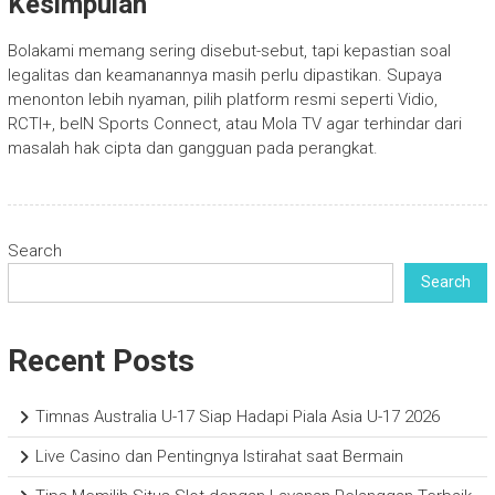
Kesimpulan
Bolakami memang sering disebut-sebut, tapi kepastian soal
legalitas dan keamanannya masih perlu dipastikan. Supaya
menonton lebih nyaman, pilih platform resmi seperti Vidio,
RCTI+, beIN Sports Connect, atau Mola TV agar terhindar dari
masalah hak cipta dan gangguan pada perangkat.
Search
Search
Recent Posts
Timnas Australia U-17 Siap Hadapi Piala Asia U-17 2026
Live Casino dan Pentingnya Istirahat saat Bermain