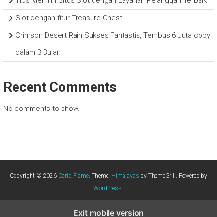
Tips Memilih Situs Slot dengan Layanan Pelanggan Terbaik
Slot dengan fitur Treasure Chest
Crimson Desert Raih Sukses Fantastis, Tembus 6 Juta copy
dalam 3 Bulan
Recent Comments
No comments to show.
Copyright © 2026
Carib Flame
. Theme:
Himalayas
by ThemeGrill. Powered by
WordPress
.
Exit mobile version