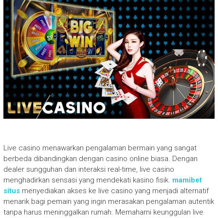
Live casino menawarkan pengalaman bermain yang sangat
berbeda dibandingkan dengan casino online biasa. Dengan
dealer sungguhan dan interaksi real-time, live casino
menghadirkan sensasi yang mendekati kasino fisik.
mamibet
situs
menyediakan akses ke live casino yang menjadi alternatif
menarik bagi pemain yang ingin merasakan pengalaman autentik
tanpa harus meninggalkan rumah. Memahami keunggulan live