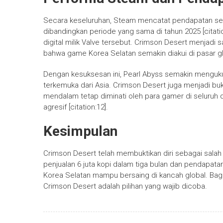
Secara keseluruhan, Steam mencatat pendapatan seb
dibandingkan periode yang sama di tahun 2025 [citatio
digital milik Valve tersebut. Crimson Desert menjadi 
bahwa game Korea Selatan semakin diakui di pasar gl
Dengan kesuksesan ini, Pearl Abyss semakin mengu
terkemuka dari Asia. Crimson Desert juga menjadi bu
mendalam tetap diminati oleh para gamer di seluruh 
agresif [citation:12].
Kesimpulan
Crimson Desert telah membuktikan diri sebagai sala
penjualan 6 juta kopi dalam tiga bulan dan pendapatan 
Korea Selatan mampu bersaing di kancah global. Bag
Crimson Desert adalah pilihan yang wajib dicoba.