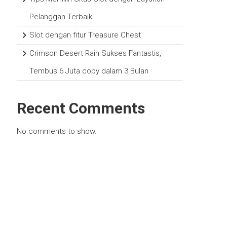
Pelanggan Terbaik
Slot dengan fitur Treasure Chest
Crimson Desert Raih Sukses Fantastis,
Tembus 6 Juta copy dalam 3 Bulan
Recent Comments
No comments to show.