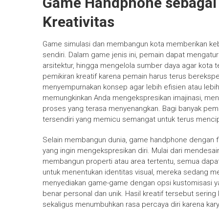
Game Handphone sebagai
Kreativitas
Game simulasi dan membangun kota memberikan ke
sendiri. Dalam game jenis ini, pemain dapat mengatur
arsitektur, hingga mengelola sumber daya agar kota 
pemikiran kreatif karena pemain harus terus bereksper
menyempurnakan konsep agar lebih efisien atau lebih
memungkinkan Anda mengekspresikan imajinasi, menguji
proses yang terasa menyenangkan. Bagi banyak pema
tersendiri yang memicu semangat untuk terus menci
Selain membangun dunia, game handphone dengan fitu
yang ingin mengekspresikan diri. Mulai dari mendesai
membangun properti atau area tertentu, semua dapat 
untuk menentukan identitas visual, mereka sedang mela
menyediakan game-game dengan opsi kustomisasi yan
benar personal dan unik. Hasil kreatif tersebut seri
sekaligus menumbuhkan rasa percaya diri karena kar