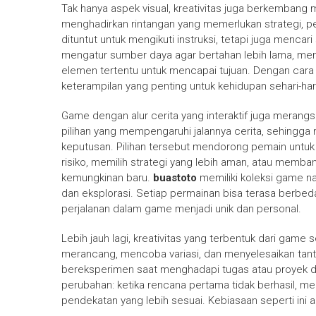
Tak hanya aspek visual, kreativitas juga berkemban
menghadirkan rintangan yang memerlukan strategi, per
dituntut untuk mengikuti instruksi, tetapi juga mencar
mengatur sumber daya agar bertahan lebih lama, memi
elemen tertentu untuk mencapai tujuan. Dengan cara i
keterampilan yang penting untuk kehidupan sehari-hari
Game dengan alur cerita yang interaktif juga merangs
pilihan yang mempengaruhi jalannya cerita, sehingg
keputusan. Pilihan tersebut mendorong pemain untuk 
risiko, memilih strategi yang lebih aman, atau mem
kemungkinan baru.
buastoto
memiliki koleksi game n
dan eksplorasi. Setiap permainan bisa terasa berb
perjalanan dalam game menjadi unik dan personal.
Lebih jauh lagi, kreativitas yang terbentuk dari game se
merancang, mencoba variasi, dan menyelesaikan tanta
bereksperimen saat menghadapi tugas atau proyek di 
perubahan: ketika rencana pertama tidak berhasil, m
pendekatan yang lebih sesuai. Kebiasaan seperti ini a